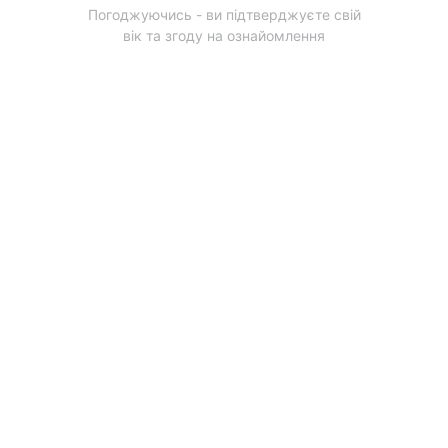
Погоджуючись - ви підтверджуєте свій
Як кількість карт у колоді впливає на дисперсію гри?
вік та згоду на ознайомлення
Зменшена колода підвищує дисперсію, тому результати
роздач стають менш передбачуваними навіть для
досвідчених гравців.
Попередня новина
Наступна новина
ПОКЕРНІ РУМИ В УКРАЇНІ
Дивитися усі